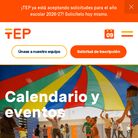
¡TEP ya está aceptando solicitudes para el año
escolar 2026-27! Solicítelo hoy mismo.
09
Únase a nuestro equipo
Solicitud de inscripción
Calendario y
eventos