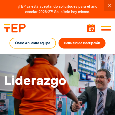
¡TEP ya está aceptando solicitudes para el año
escolar 2026-27! Solicítelo hoy mismo.
07
Únase a nuestro equipo
Solicitud de inscripción
Liderazgo